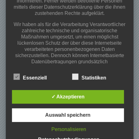
informieren. Ferner werden betroffene Personen
Osterfeuer 02.04.2026 ab 18:00Uhr
mittels dieser Datenschutzerklärung über die ihnen
Begegnungs-und Spieleabend
zustehenden Rechte aufgeklärt.
Wir haben als für die Verarbeitung Verantwortlicher
Kategorien
zahlreiche technische und organisatorische
Maßnahmen umgesetzt, um einen möglichst
Projekte
lückenlosen Schutz der über diese Internetseite
Veranstaltungen
verarbeiteten personenbezogenen Daten
Vereinsinfos
sicherzustellen. Dennoch können Internetbasierte
Datenübertragungen grundsätzlich
Archiv
Sicherheitslücken aufweisen, sodass ein absoluter
Schutz nicht gewährleistet werden kann. Aus
Essenziell
Statistiken
Mai 2026
diesem Grund steht es jeder betroffenen Person
März 2026
frei, personenbezogene Daten auch auf
alternativen Wegen, beispielsweise telefonisch, an
Februar 2026
✓ Akzeptieren
uns zu übermitteln.
November 2025
Oktober 2025
Begriffsbestimmungen
Auswahl speichern
Juni 2025
Mai 2025
Die Datenschutzerklärung beruht auf den
Personalisieren
Begrifflichkeiten, die durch den Europäischen
April 2025
Richtlinien- und Verordnungsgeber beim Erlass
März 2025