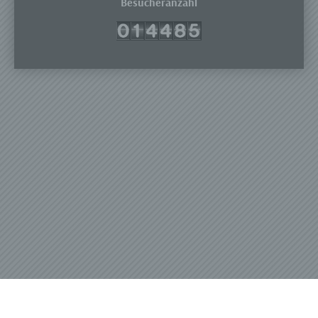
Besucheranzahl
Kennung oder zu einem oder mehreren
besonderen Merkmalen, die Ausdruck der
physischen, physiologischen, genetischen,
psychischen, wirtschaftlichen, kulturellen oder
sozialen Identität dieser natürlichen Person sind,
identifiziert werden kann.
b) betroffene Person
Betroffene Person ist jede identifizierte oder
identifizierbare natürliche Person, deren
personenbezogene Daten von dem für die
Verarbeitung Verantwortlichen verarbeitet werden.
c) Verarbeitung
Verarbeitung ist jeder mit oder ohne Hilfe
automatisierter Verfahren ausgeführte Vorgang
oder jede solche Vorgangsreihe im
Zusammenhang mit personenbezogenen Daten
wie das Erheben, das Erfassen, die Organisation,