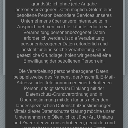
grundsätzlich ohne jede Angabe
Beitrag
personenbezogener Daten möglich. Sofern eine
18.10.2022
betroffene Person besondere Services unseres
Unternehmens über unsere Internetseite in
Anspruch nehmen möchte, könnte jedoch eine
Beitrag
Verarbeitung personenbezogener Daten
erforderlich werden. Ist die Verarbeitung
01.07.2021
personenbezogener Daten erforderlich und
besteht für eine solche Verarbeitung keine
Beitrag
gesetzliche Grundlage, holen wir generell eine
17.04.2023
Einwilligung der betroffenen Person ein.
Die Verarbeitung personenbezogener Daten,
beispielsweise des Namens, der Anschrift, E-Mail-
Adresse oder Telefonnummer einer betroffenen
Person, erfolgt stets im Einklang mit der
Datenschutz-Grundverordnung und in
Neueste Beiträge
Übereinstimmung mit den für uns geltenden
landesspezifischen Datenschutzbestimmungen.
Dorffest 2026
Mittels dieser Datenschutzerklärung möchte unser
Unternehmen die Öffentlichkeit über Art, Umfang
Veranstaltungen & Angebote 2026
und Zweck der von uns erhobenen, genutzten und
Frühjahrsputz 28.03.2026 ab 09:00 Uhr