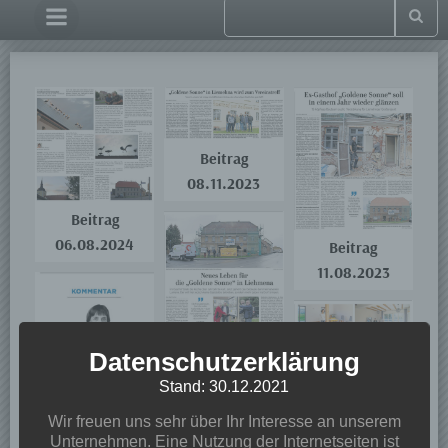
Beitrag
08.11.2023
Beitrag
06.08.2024
Beitrag
11.08.2023
Datenschutzerklärung
Beitrag
Stand: 30.12.2021
17.04.2023
Wir freuen uns sehr über Ihr Interesse an unserem
Unternehmen. Eine Nutzung der Internetseiten ist