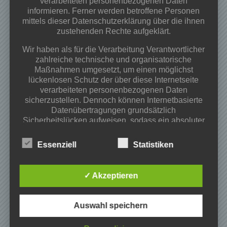
verarbeiteten personenbezogenen Daten
Osterfeuer 02.04.2026 ab 18:00Uhr
informieren. Ferner werden betroffene Personen
Begegnungs-und Spieleabend
mittels dieser Datenschutzerklärung über die ihnen
zustehenden Rechte aufgeklärt.
Kategorien
Wir haben als für die Verarbeitung Verantwortlicher
Projekte
zahlreiche technische und organisatorische
Maßnahmen umgesetzt, um einen möglichst
Veranstaltungen
lückenlosen Schutz der über diese Internetseite
Vereinsinfos
verarbeiteten personenbezogenen Daten
sicherzustellen. Dennoch können Internetbasierte
Archiv
Datenübertragungen grundsätzlich
Sicherheitslücken aufweisen, sodass ein absoluter
Mai 2026
Schutz nicht gewährleistet werden kann. Aus
März 2026
diesem Grund steht es jeder betroffenen Person
Essenziell
Statistiken
Februar 2026
frei, personenbezogene Daten auch auf
alternativen Wegen, beispielsweise telefonisch, an
November 2025
uns zu übermitteln.
Oktober 2025
✓ Akzeptieren
Juni 2025
Begriffsbestimmungen
Mai 2025
Auswahl speichern
April 2025
Die Datenschutzerklärung beruht auf den
Begrifflichkeiten, die durch den Europäischen
März 2025