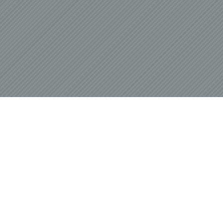
e
ng
hang
der
g, das