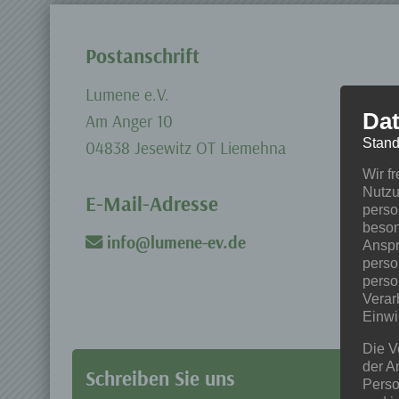
Postanschrift
Lumene e.V.
Dat
Am Anger 10
Stand
04838 Jesewitz OT Liemehna
Wir f
Nutzu
E-Mail-Adresse
perso
beson
info@lumene-ev.de
Anspr
perso
perso
Verar
Einwi
Die V
der A
Schreiben Sie uns
Perso