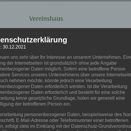
Vereinshaus
Lumene e.V.
enschutzerklärung
Am Anger 10
: 30.12.2021
04838 Jesewitz OT Liemehna
reuen uns sehr über Ihr Interesse an unserem Unternehmen. Ein
ng der Internetseiten ist grundsätzlich ohne jede Angabe
Kontoverbindung
nenbezogener Daten möglich. Sofern eine betroffene Person
dere Services unseres Unternehmens über unsere Internetseite
DE96 8306 5408 0004 2669 00
uch nehmen möchte, könnte jedoch eine Verarbeitung
nenbezogener Daten erforderlich werden. Ist die Verarbeitung
Deutsche Skatbank
nenbezogener Daten erforderlich und besteht für eine solche
beitung keine gesetzliche Grundlage, holen wir generell eine
lligung der betroffenen Person ein.
erarbeitung personenbezogener Daten, beispielsweise des Na
nschrift, E-Mail-Adresse oder Telefonnummer einer betroffenen
n, erfolgt stets im Einklang mit der Datenschutz-Grundverordnu