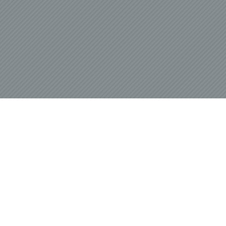
Betrof
Perso
Veran
c) V
Verar
ausge
mit p
Organ
Verän
Offen
Berei
Lösch
d) E
Einsc
perso
einzu