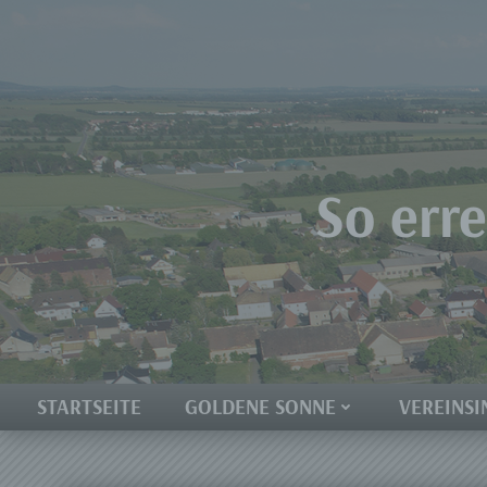
Zum
Inhalt
springen
So err
STARTSEITE
GOLDENE SONNE
VEREINSI