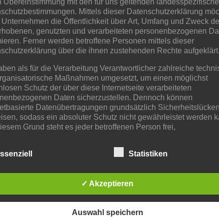
n Übereinstimmung mit den für uns geltenden landesspezifisch
schutzbestimmungen. Mittels dieser Datenschutzerklärung mö
 Unternehmen die Öffentlichkeit über Art, Umfang und Zweck de
rhobenen, genutzten und verarbeiteten personenbezogenen Da
mieren. Ferner werden betroffene Personen mittels dieser
schutzerklärung über die ihnen zustehenden Rechte aufgeklärt
aben als für die Verarbeitung Verantwortlicher zahlreiche techn
N
rganisatorische Maßnahmen umgesetzt, um einen möglichst
a
nlosen Schutz der über diese Internetseite verarbeiteten
c
nenbezogenen Daten sicherzustellen. Dennoch können
h
netbasierte Datenübertragungen grundsätzlich Sicherheitslücke
n
a
isen, sodass ein absoluter Schutz nicht gewährleistet werden k
m
iesem Grund steht es jeder betroffenen Person frei,
e
nenbezogene Daten auch auf alternativen Wegen, beispielswe
onisch, an uns zu übermitteln.
ssenziell
Statistiken
iffsbestimmungen
✓ Akzeptieren
atenschutzerklärung beruht auf den Begrifflichkeiten, die durch
äischen Richtlinien- und Verordnungsgeber beim Erlass der
schutz-Grundverordnung (DS-GVO) verwendet wurden. Unser
schutzerklärung soll sowohl für die Öffentlichkeit als auch für u
Auswahl speichern