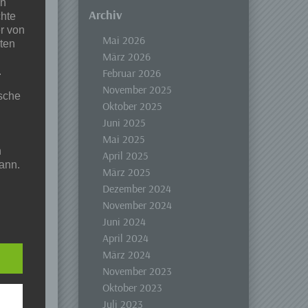
en
Archiv
chte
r von
Mai 2026
ten
März 2026
.
Februar 2026
November 2025
ische
Oktober 2025
Juni 2025
Mai 2025
n
April 2025
ann.
März 2025
Dezember 2024
ise
November 2024
Juni 2024
April 2024
März 2024
 den
November 2023
e
Oktober 2023
nsere
Juli 2023