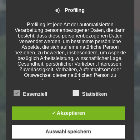
e) Profiling
Profiling ist jede Art der automatisierten
Verarbeitung personenbezogener Daten, die darin
besteht, dass diese personenbezogenen Daten
verwendet werden, um bestimmte persönliche
Aspekte, die sich auf eine natürliche Person
beziehen, zu bewerten, insbesondere, um Aspekte
bezüglich Arbeitsleistung, wirtschaftlicher Lage,
Gesundheit, persönlicher Vorlieben, Interessen,
Zuverlässigkeit, Verhalten, Aufenthaltsort oder
Ortswechsel dieser natürlichen Person zu
analysieren oder vorherzusagen.
Essenziell
Statistiken
f) Pseudonymisierung
✓ Akzeptieren
Pseudonymisierung ist die Verarbeitung
personenbezogener Daten in einer Weise, auf
welche die personenbezogenen Daten ohne
Auswahl speichern
Hinzuziehung zusätzlicher Informationen nicht
mehr einer spezifischen betroffenen Person