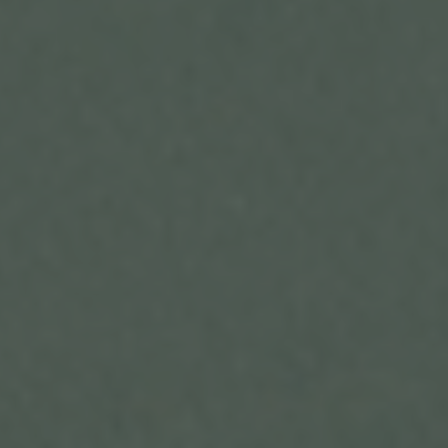
nicht als Empfänger.
j) Dritter
Dritter ist eine natürliche oder juristische Person,
Behörde, Einrichtung oder andere Stelle außer der
betroffenen Person, dem Verantwortlichen, dem
Auftragsverarbeiter und den Personen, die unter
der unmittelbaren Verantwortung des
Verantwortlichen oder des Auftragsverarbeiters
befugt sind, die personenbezogenen Daten zu
verarbeiten.
k) Einwilligung
Einwilligung ist jede von der betroffenen Person
freiwillig für den bestimmten Fall in informierter
Weise und unmissverständlich abgegebene
Willensbekundung in Form einer Erklärung oder
einer sonstigen eindeutigen bestätigenden
Handlung, mit der die betroffene Person zu