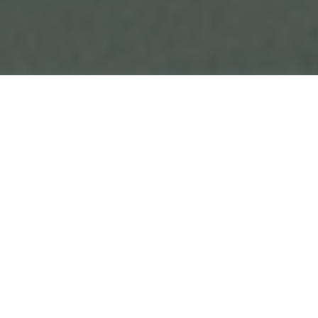
Cookies verwendet, muss beispielsweise nicht bei
jedem Besuch der Internetseite erneut seine
Zugangsdaten eingeben, weil dies von der
Internetseite und dem auf dem Computersystem
des Benutzers abgelegten Cookie übernommen
wird. Ein weiteres Beispiel ist das Cookie eines
Warenkorbes im Online-Shop. Der Online-Shop
merkt sich die Artikel, die ein Kunde in den
virtuellen Warenkorb gelegt hat, über ein Cookie.
Die betroffene Person kann die Setzung von
Cookies durch unsere Internetseite jederzeit
mittels einer entsprechenden Einstellung des
genutzten Internetbrowsers verhindern und damit
der Setzung von Cookies dauerhaft
widersprechen. Ferner können bereits gesetzte
Cookies jederzeit über einen Internetbrowser oder
andere Softwareprogramme gelöscht werden. Dies
ist in allen gängigen Internetbrowsern möglich.
Deaktiviert die betroffene Person die Setzung von
Veranstaltungen
Cookies in dem genutzten Internetbrowser, sind
Dorffest 2026
unter Umständen nicht alle Funktionen unserer