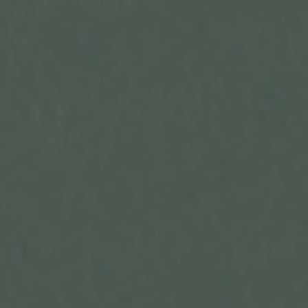
verstehen gibt, dass sie mit der Verarbeitung der
sie betreffenden personenbezogenen Daten
einverstanden ist.
Name und Anschrift des für die Verarbeitung
Verantwortlichen
Verantwortlicher im Sinne der Datenschutz-
Grundverordnung, sonstiger in den Mitgliedstaaten
der Europäischen Union geltenden
Datenschutzgesetze und anderer Bestimmungen
mit datenschutzrechtlichem Charakter ist die:
Lumene e.V.
Dirk Tauchnitz, Sven Wojahn
Zur Alten Salzstraße 8
04838 Jesewitz OT Liemehna
Deutschland