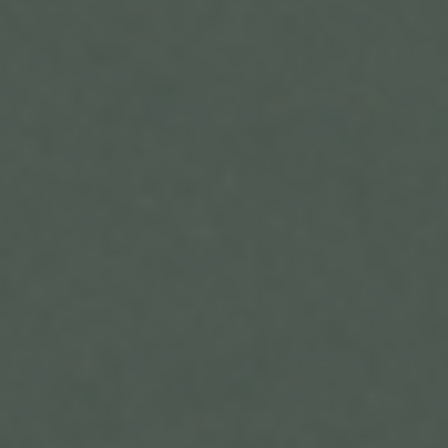
werden.
h) Auftragsverarbeiter
Auftragsverarbeiter ist eine natürliche oder
juristische Person, Behörde, Einrichtung oder
andere Stelle, die personenbezogene Daten im
Auftrag des Verantwortlichen verarbeitet.
i) Empfänger
Empfänger ist eine natürliche oder juristische
Person, Behörde, Einrichtung oder andere Stelle,
der personenbezogene Daten offengelegt werden,
unabhängig davon, ob es sich bei ihr um einen
Dritten handelt oder nicht. Behörden, die im
Rahmen eines bestimmten Untersuchungsauftrags
nach dem Unionsrecht oder dem Recht der
Mitgliedstaaten möglicherweise
personenbezogene Daten erhalten, gelten jedoch