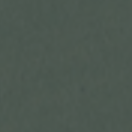
E-Mail: info@lumene-ev.de
Cookies / SessionStorage / LocalStorage
Die Internetseiten verwenden teilweise so
genannte Cookies, LocalStorage und
SessionStorage. Dies dient dazu, unser Angebot
nutzerfreundlicher, effektiver und sicherer zu
machen. Local Storage und SessionStorage ist
eine Technologie, mit welcher ihr Browser Daten
auf Ihrem Computer oder mobilen Gerät
abspeichert. Cookies sind Textdateien, welche
über einen Internetbrowser auf einem
Computersystem abgelegt und gespeichert
werden. Sie können die Verwendung von Cookies,
LocalStorage und SessionStorage durch
entsprechende Einstellung in Ihrem Browser
verhindern.
Zahlreiche Internetseiten und Server verwenden
Cookies. Viele Cookies enthalten eine sogenannte
Cookie-ID. Eine Cookie-ID ist eine eindeutige
Kennung des Cookies. Sie besteht aus einer
Zeichenfolge, durch welche Internetseiten und