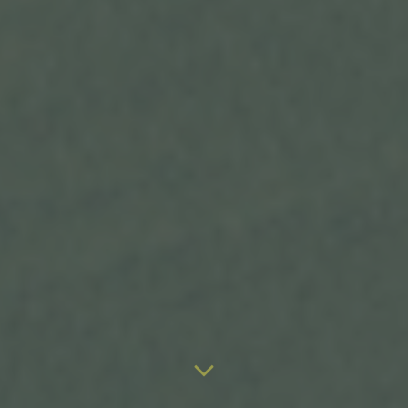
Server dem konkreten Internetbrowser zugeordnet
werden können, in dem das Cookie gespeichert
wurde. Dies ermöglicht es den besuchten
Internetseiten und Servern, den individuellen
Browser der betroffenen Person von anderen
Internetbrowsern, die andere Cookies enthalten,
zu unterscheiden. Ein bestimmter Internetbrowser
kann über die eindeutige Cookie-ID wiedererkannt
und identifiziert werden.
Durch den Einsatz von Cookies kann den Nutzern
dieser Internetseite nutzerfreundlichere Services
bereitstellen, die ohne die Cookie-Setzung nicht
möglich wären.
Mittels eines Cookies können die Informationen
und Angebote auf unserer Internetseite im Sinne
des Benutzers optimiert werden. Cookies
ermöglichen uns, wie bereits erwähnt, die
Benutzer unserer Internetseite wiederzuerkennen.
Zweck dieser Wiedererkennung ist es, den
Nutzern die Verwendung unserer Internetseite zu
erleichtern. Der Benutzer einer Internetseite, die