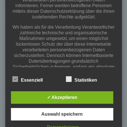
Veranstaltungen & Angebote 2026
informieren. Ferner werden betroffene Personen
mittels dieser Datenschutzerklärung über die ihnen
Frühjahrsputz 28.03.2026 ab 09:00 Uhr
zustehenden Rechte aufgeklärt.
Osterfeuer 02.04.2026 ab 18:00Uhr
Begegnungs-und Spieleabend
Wir haben als für die Verarbeitung Verantwortlicher
zahlreiche technische und organisatorische
Kategorien
Maßnahmen umgesetzt, um einen möglichst
lückenlosen Schutz der über diese Internetseite
Projekte
verarbeiteten personenbezogenen Daten
Veranstaltungen
sicherzustellen. Dennoch können Internetbasierte
Datenübertragungen grundsätzlich
Vereinsinfos
Sicherheitslücken aufweisen, sodass ein absoluter
Schutz nicht gewährleistet werden kann. Aus
Archiv
diesem Grund steht es jeder betroffenen Person
Essenziell
Statistiken
frei, personenbezogene Daten auch auf
Mai 2026
alternativen Wegen, beispielsweise telefonisch, an
März 2026
uns zu übermitteln.
✓ Akzeptieren
Februar 2026
Begriffsbestimmungen
November 2025
Oktober 2025
Auswahl speichern
Die Datenschutzerklärung beruht auf den
Juni 2025
Begrifflichkeiten, die durch den Europäischen
Mai 2025