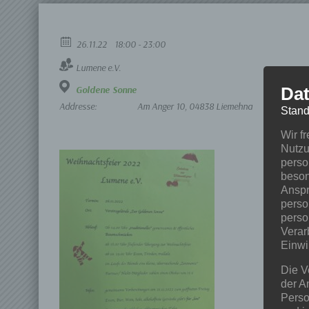
26.11.22
18:00 - 23:00
Lumene e.V.
Dat
Goldene Sonne
Addresse:
Am Anger 10, 04838 Liemehna
Stand
Wir f
Nutzu
perso
beson
Anspr
perso
perso
Verar
Einwi
Die V
der A
Perso