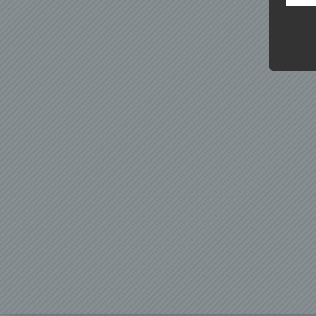
Kunde
dies 
Begrif
Wir v
folge
a) p
Perso
ident
„betro
Perso
Zuord
Stand
beson
genet
Identi
b) b