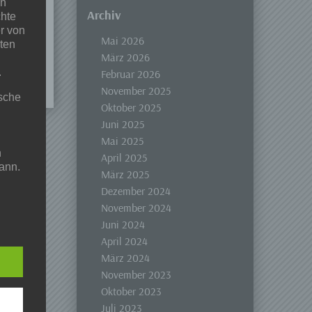
en
Archiv
chte
r von
Mai 2026
ten
März 2026
.
Februar 2026
November 2025
ische
Oktober 2025
Juni 2025
Mai 2025
n
April 2025
ann.
März 2025
Dezember 2024
ise
November 2024
Juni 2024
April 2024
März 2024
 den
November 2023
e
Oktober 2023
nsere
Juli 2023