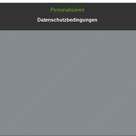
n und Geschäftspartner einfach lesbar und verständlich sein.
zu gewährleisten, möchten wir vorab die verwendeten
Personalisieren
flichkeiten erläutern.
Datenschutzbedingungen
erwenden in dieser Datenschutzerklärung unter anderem die
nden Begriffe:
ersonenbezogene Daten
nenbezogene Daten sind alle Informationen, die sich auf eine
ifizierte oder identifizierbare natürliche Person (im Folgenden
ffene Person") beziehen. Als identifizierbar wird eine natürliche
n angesehen, die direkt oder indirekt, insbesondere mittels
nung zu einer Kennung wie einem Namen, zu einer Kennnumm
ortdaten, zu einer Online-Kennung oder zu einem oder mehrer
deren Merkmalen, die Ausdruck der physischen, physiologisch
ischen, psychischen, wirtschaftlichen, kulturellen oder sozialen
tät dieser natürlichen Person sind, identifiziert werden kann.
etroffene Person