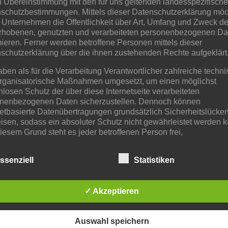
n Übereinstimmung mit den für uns geltenden landesspezifisch
schutzbestimmungen. Mittels dieser Datenschutzerklärung mö
 Unternehmen die Öffentlichkeit über Art, Umfang und Zweck de
rhobenen, genutzten und verarbeiteten personenbezogenen Da
mieren. Ferner werden betroffene Personen mittels dieser
schutzerklärung über die ihnen zustehenden Rechte aufgeklärt
aben als für die Verarbeitung Verantwortlicher zahlreiche techn
rganisatorische Maßnahmen umgesetzt, um einen möglichst
nlosen Schutz der über diese Internetseite verarbeiteten
nenbezogenen Daten sicherzustellen. Dennoch können
netbasierte Datenübertragungen grundsätzlich Sicherheitslücke
isen, sodass ein absoluter Schutz nicht gewährleistet werden k
iesem Grund steht es jeder betroffenen Person frei,
nenbezogene Daten auch auf alternativen Wegen, beispielswe
onisch, an uns zu übermitteln.
ssenziell
Statistiken
iffsbestimmungen
✓ Akzeptieren
atenschutzerklärung beruht auf den Begrifflichkeiten, die durch
äischen Richtlinien- und Verordnungsgeber beim Erlass der
schutz-Grundverordnung (DS-GVO) verwendet wurden. Unser
schutzerklärung soll sowohl für die Öffentlichkeit als auch für u
Auswahl speichern