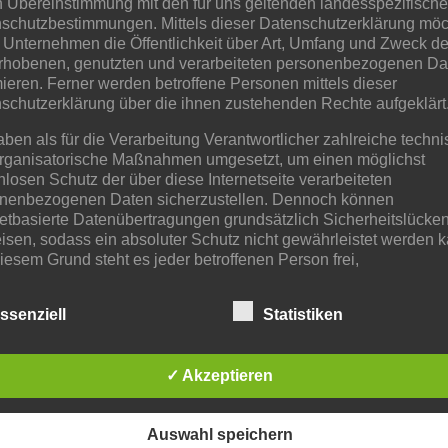
n Übereinstimmung mit den für uns geltenden landesspezifisch
schutzbestimmungen. Mittels dieser Datenschutzerklärung mö
 Unternehmen die Öffentlichkeit über Art, Umfang und Zweck de
rhobenen, genutzten und verarbeiteten personenbezogenen Da
mieren. Ferner werden betroffene Personen mittels dieser
schutzerklärung über die ihnen zustehenden Rechte aufgeklärt
aben als für die Verarbeitung Verantwortlicher zahlreiche techn
rganisatorische Maßnahmen umgesetzt, um einen möglichst
nlosen Schutz der über diese Internetseite verarbeiteten
nenbezogenen Daten sicherzustellen. Dennoch können
netbasierte Datenübertragungen grundsätzlich Sicherheitslücke
isen, sodass ein absoluter Schutz nicht gewährleistet werden k
iesem Grund steht es jeder betroffenen Person frei,
nenbezogene Daten auch auf alternativen Wegen, beispielswe
onisch, an uns zu übermitteln.
ssenziell
Statistiken
iffsbestimmungen
✓ Akzeptieren
atenschutzerklärung beruht auf den Begrifflichkeiten, die durch
äischen Richtlinien- und Verordnungsgeber beim Erlass der
schutz-Grundverordnung (DS-GVO) verwendet wurden. Unser
schutzerklärung soll sowohl für die Öffentlichkeit als auch für u
Auswahl speichern