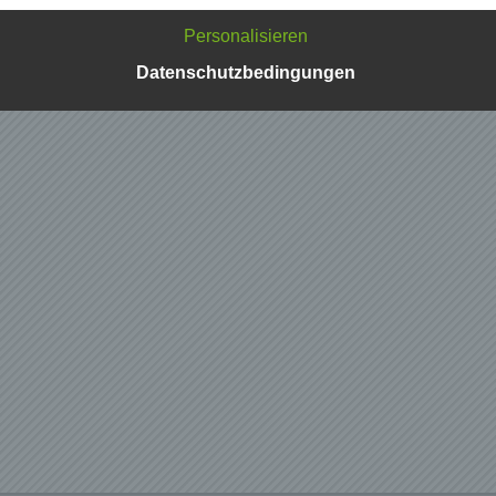
n und Geschäftspartner einfach lesbar und verständlich sein.
zu gewährleisten, möchten wir vorab die verwendeten
Personalisieren
flichkeiten erläutern.
Datenschutzbedingungen
erwenden in dieser Datenschutzerklärung unter anderem die
nden Begriffe:
ersonenbezogene Daten
nenbezogene Daten sind alle Informationen, die sich auf eine
ifizierte oder identifizierbare natürliche Person (im Folgenden
ffene Person") beziehen. Als identifizierbar wird eine natürliche
n angesehen, die direkt oder indirekt, insbesondere mittels
nung zu einer Kennung wie einem Namen, zu einer Kennnumm
ortdaten, zu einer Online-Kennung oder zu einem oder mehrer
deren Merkmalen, die Ausdruck der physischen, physiologisch
ischen, psychischen, wirtschaftlichen, kulturellen oder sozialen
tät dieser natürlichen Person sind, identifiziert werden kann.
etroffene Person