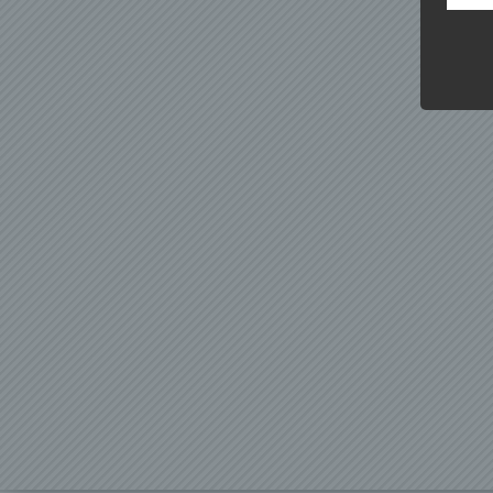
Kunde
dies 
Begrif
Wir v
folge
a) p
Perso
ident
„betro
Perso
Zuord
Stand
beson
genet
Identi
b) b