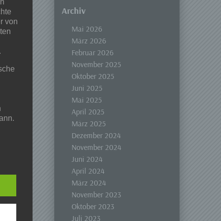
en
Archiv
chte
r von
Mai 2026
ten
März 2026
.
Februar 2026
November 2025
ische
Oktober 2025
Juni 2025
Mai 2025
n
April 2025
ann.
März 2025
Dezember 2024
ise
November 2024
Juni 2024
April 2024
März 2024
 den
November 2023
e
Oktober 2023
nsere
Juli 2023