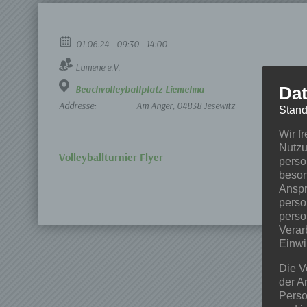
01.06.24
09:30 - 14:00
Lumene e.V.
Dat
Beachvolleyballplatz Liemehna
Addresse:
Am Anger, 04838 Jesewitz
Stand
Wir f
Nutzu
Volleyballturnier Flyer
perso
beson
Anspr
perso
perso
Verar
Einwi
Die V
der A
Perso