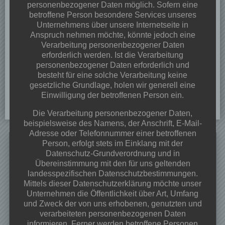
personenbezogener Daten möglich. Sofern eine
betroffene Person besondere Services unseres
Unternehmens über unsere Internetseite in
Anspruch nehmen möchte, könnte jedoch eine
Verarbeitung personenbezogener Daten
erforderlich werden. Ist die Verarbeitung
personenbezogener Daten erforderlich und
besteht für eine solche Verarbeitung keine
gesetzliche Grundlage, holen wir generell eine
Einwilligung der betroffenen Person ein.
Die Verarbeitung personenbezogener Daten,
beispielsweise des Namens, der Anschrift, E-Mail-
Adresse oder Telefonnummer einer betroffenen
Search
Person, erfolgt stets im Einklang mit der
for:
Datenschutz-Grundverordnung und in
Übereinstimmung mit den für uns geltenden
Neueste Beiträge
landesspezifischen Datenschutzbestimmungen.
Mittels dieser Datenschutzerklärung möchte unser
Dorffest 2026
Unternehmen die Öffentlichkeit über Art, Umfang
Veranstaltungen & Angebote 2026
und Zweck der von uns erhobenen, genutzten und
Frühjahrsputz 28.03.2026 ab 09:00 Uhr
verarbeiteten personenbezogenen Daten
informieren. Ferner werden betroffene Personen