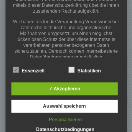
Osterfeuer 02.04.2026 ab 18:00Uhr
mittels dieser Datenschutzerklärung über die ihnen
Begegnungs-und Spieleabend
zustehenden Rechte aufgeklärt.
Kategorien
Wir haben als für die Verarbeitung Verantwortlicher
zahlreiche technische und organisatorische
Projekte
Maßnahmen umgesetzt, um einen möglichst
Veranstaltungen
lückenlosen Schutz der über diese Internetseite
verarbeiteten personenbezogenen Daten
Vereinsinfos
sicherzustellen. Dennoch können Internetbasierte
Datenübertragungen grundsätzlich
Archiv
Sicherheitslücken aufweisen, sodass ein absoluter
Schutz nicht gewährleistet werden kann. Aus
Mai 2026
Essenziell
Statistiken
diesem Grund steht es jeder betroffenen Person
März 2026
frei, personenbezogene Daten auch auf
Februar 2026
alternativen Wegen, beispielsweise telefonisch, an
✓ Akzeptieren
November 2025
uns zu übermitteln.
Oktober 2025
Begriffsbestimmungen
Juni 2025
Auswahl speichern
Mai 2025
Die Datenschutzerklärung beruht auf den
April 2025
Personalisieren
Begrifflichkeiten, die durch den Europäischen
März 2025
Richtlinien- und Verordnungsgeber beim Erlass
Datenschutzbedingungen
der Datenschutz-Grundverordnung (DS-GVO)