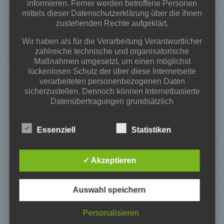
Frühjahrsputz 28.03.2026 ab 09:00 Uhr
informieren. Ferner werden betroffene Personen
mittels dieser Datenschutzerklärung über die ihnen
Osterfeuer 02.04.2026 ab 18:00Uhr
zustehenden Rechte aufgeklärt.
Begegnungs-und Spieleabend
Wir haben als für die Verarbeitung Verantwortlicher
Kategorien
zahlreiche technische und organisatorische
Maßnahmen umgesetzt, um einen möglichst
Projekte
lückenlosen Schutz der über diese Internetseite
Veranstaltungen
verarbeiteten personenbezogenen Daten
sicherzustellen. Dennoch können Internetbasierte
Vereinsinfos
Datenübertragungen grundsätzlich
Sicherheitslücken aufweisen, sodass ein absoluter
Archiv
Schutz nicht gewährleistet werden kann. Aus
Essenziell
Statistiken
diesem Grund steht es jeder betroffenen Person
Mai 2026
frei, personenbezogene Daten auch auf
März 2026
alternativen Wegen, beispielsweise telefonisch, an
Februar 2026
✓ Akzeptieren
uns zu übermitteln.
November 2025
Begriffsbestimmungen
Oktober 2025
Auswahl speichern
Juni 2025
Die Datenschutzerklärung beruht auf den
Mai 2025
Begrifflichkeiten, die durch den Europäischen
Personalisieren
April 2025
Richtlinien- und Verordnungsgeber beim Erlass