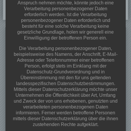
Anspruch nehmen möchte, könnte jedoch eine
Verarbeitung personenbezogener Daten
erforderlich werden. Ist die Verarbeitung
personenbezogener Daten erforderlich und
besteht für eine solche Verarbeitung keine
Search
gesetzliche Grundlage, holen wir generell eine
Einwilligung der betroffenen Person ein.
for:
Die Verarbeitung personenbezogener Daten,
Neueste Beiträge
beispielsweise des Namens, der Anschrift, E-Mail-
Adresse oder Telefonnummer einer betroffenen
Dorffest 2026
Person, erfolgt stets im Einklang mit der
Veranstaltungen & Angebote 2026
Datenschutz-Grundverordnung und in
Frühjahrsputz 28.03.2026 ab 09:00 Uhr
Übereinstimmung mit den für uns geltenden
Osterfeuer 02.04.2026 ab 18:00Uhr
landesspezifischen Datenschutzbestimmungen.
Begegnungs-und Spieleabend
Mittels dieser Datenschutzerklärung möchte unser
Unternehmen die Öffentlichkeit über Art, Umfang
und Zweck der von uns erhobenen, genutzten und
Kategorien
verarbeiteten personenbezogenen Daten
Projekte
informieren. Ferner werden betroffene Personen
mittels dieser Datenschutzerklärung über die ihnen
Veranstaltungen
zustehenden Rechte aufgeklärt.
Vereinsinfos