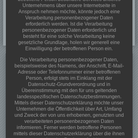
Unternehmens über unsere Internetseite in
Anspruch nehmen möchte, könnte jedoch eine
Verarbeitung personenbezogener Daten
erforderlich werden. Ist die Verarbeitung
personenbezogener Daten erforderlich und
besteht für eine solche Verarbeitung keine
gesetzliche Grundlage, holen wir generell eine
Einwilligung der betroffenen Person ein.
Search
Die Verarbeitung personenbezogener Daten,
for:
beispielsweise des Namens, der Anschrift, E-Mail-
Adresse oder Telefonnummer einer betroffenen
Neueste Beiträge
Person, erfolgt stets im Einklang mit der
Datenschutz-Grundverordnung und in
Dorffest 2026
Übereinstimmung mit den für uns geltenden
Veranstaltungen & Angebote 2026
landesspezifischen Datenschutzbestimmungen.
Mittels dieser Datenschutzerklärung möchte unser
Frühjahrsputz 28.03.2026 ab 09:00 Uhr
Unternehmen die Öffentlichkeit über Art, Umfang
Osterfeuer 02.04.2026 ab 18:00Uhr
und Zweck der von uns erhobenen, genutzten und
Begegnungs-und Spieleabend
verarbeiteten personenbezogenen Daten
informieren. Ferner werden betroffene Personen
Kategorien
mittels dieser Datenschutzerklärung über die ihnen