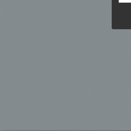
Kunde
dies 
Begrif
Wir v
folge
a) p
Perso
ident
„betro
Perso
Zuord
Stand
beson
genet
Identi
b) b