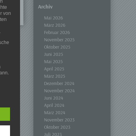
en
Archiv
chte
r von
Mai 2026
ten
März 2026
.
Februar 2026
November 2025
ische
Oktober 2025
Juni 2025
Mai 2025
n
April 2025
ann.
März 2025
Dezember 2024
ise
November 2024
Juni 2024
April 2024
März 2024
 den
November 2023
e
Oktober 2023
nsere
Juli 2023