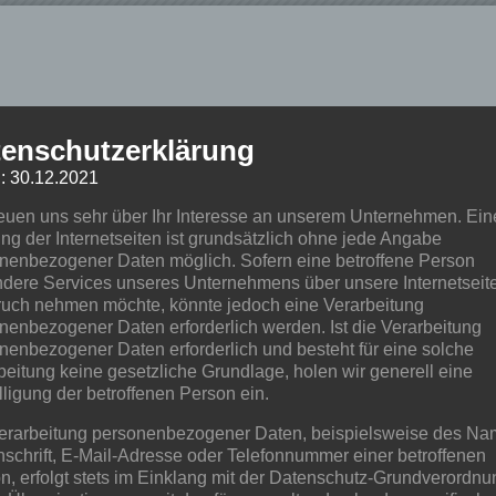
enschutzerklärung
: 30.12.2021
reuen uns sehr über Ihr Interesse an unserem Unternehmen. Ein
ng der Internetseiten ist grundsätzlich ohne jede Angabe
Mannes- und Frauenkraft eigenständig umsetzen können. Um die Sanier
nenbezogener Daten möglich. Sofern eine betroffene Person
nd Unterstützung. Wir freuen uns auf viele fleißige Helfer/-innen. Viel
dere Services unseres Unternehmens über unsere Internetseite
uch nehmen möchte, könnte jedoch eine Verarbeitung
nenbezogener Daten erforderlich werden. Ist die Verarbeitung
nenbezogener Daten erforderlich und besteht für eine solche
beitung keine gesetzliche Grundlage, holen wir generell eine
lligung der betroffenen Person ein.
erarbeitung personenbezogener Daten, beispielsweise des Na
nschrift, E-Mail-Adresse oder Telefonnummer einer betroffenen
n, erfolgt stets im Einklang mit der Datenschutz-Grundverordnu