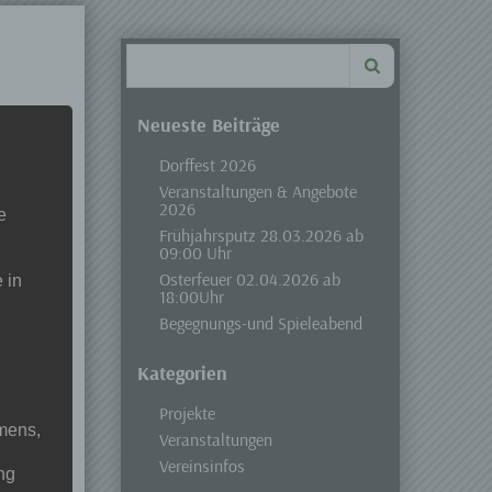
Search
for:
Neueste Beiträge
Dorffest 2026
Veranstaltungen & Angebote
2026
e
Frühjahrsputz 28.03.2026 ab
ung
09:00 Uhr
en
Osterfeuer 02.04.2026 ab
 in
18:00Uhr
Begegnungs-und Spieleabend
Kategorien
Projekte
mens,
Veranstaltungen
Vereinsinfos
ng