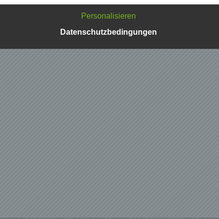
n und Geschäftspartner einfach lesbar und verständlich sein.
zu gewährleisten, möchten wir vorab die verwendeten
Personalisieren
flichkeiten erläutern.
Datenschutzbedingungen
erwenden in dieser Datenschutzerklärung unter anderem die
nden Begriffe:
ersonenbezogene Daten
nenbezogene Daten sind alle Informationen, die sich auf eine
ifizierte oder identifizierbare natürliche Person (im Folgenden
ffene Person") beziehen. Als identifizierbar wird eine natürliche
n angesehen, die direkt oder indirekt, insbesondere mittels
nung zu einer Kennung wie einem Namen, zu einer Kennnumm
ortdaten, zu einer Online-Kennung oder zu einem oder mehrer
deren Merkmalen, die Ausdruck der physischen, physiologisch
ischen, psychischen, wirtschaftlichen, kulturellen oder sozialen
tät dieser natürlichen Person sind, identifiziert werden kann.
etroffene Person