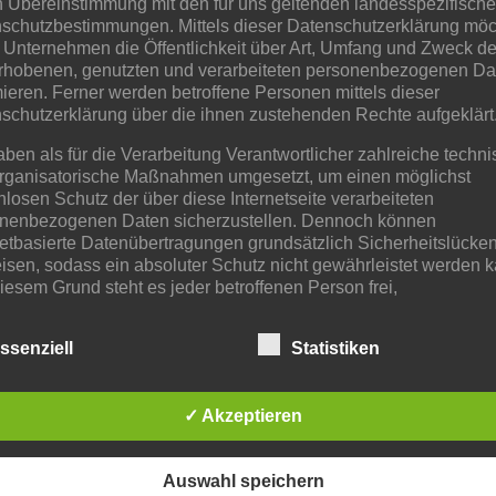
n Übereinstimmung mit den für uns geltenden landesspezifisch
schutzbestimmungen. Mittels dieser Datenschutzerklärung mö
 Unternehmen die Öffentlichkeit über Art, Umfang und Zweck de
rhobenen, genutzten und verarbeiteten personenbezogenen Da
mieren. Ferner werden betroffene Personen mittels dieser
schutzerklärung über die ihnen zustehenden Rechte aufgeklärt
aben als für die Verarbeitung Verantwortlicher zahlreiche techn
rganisatorische Maßnahmen umgesetzt, um einen möglichst
nlosen Schutz der über diese Internetseite verarbeiteten
nenbezogenen Daten sicherzustellen. Dennoch können
netbasierte Datenübertragungen grundsätzlich Sicherheitslücke
isen, sodass ein absoluter Schutz nicht gewährleistet werden k
iesem Grund steht es jeder betroffenen Person frei,
nenbezogene Daten auch auf alternativen Wegen, beispielswe
onisch, an uns zu übermitteln.
ssenziell
Statistiken
iffsbestimmungen
✓ Akzeptieren
atenschutzerklärung beruht auf den Begrifflichkeiten, die durch
äischen Richtlinien- und Verordnungsgeber beim Erlass der
schutz-Grundverordnung (DS-GVO) verwendet wurden. Unser
schutzerklärung soll sowohl für die Öffentlichkeit als auch für u
Auswahl speichern