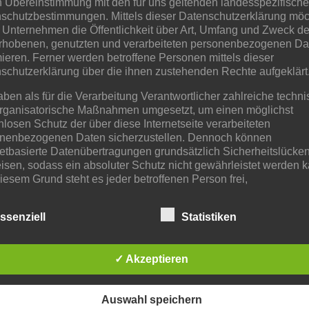
n Übereinstimmung mit den für uns geltenden landesspezifisch
schutzbestimmungen. Mittels dieser Datenschutzerklärung mö
 Unternehmen die Öffentlichkeit über Art, Umfang und Zweck de
en
rhobenen, genutzten und verarbeiteten personenbezogenen Da
mieren. Ferner werden betroffene Personen mittels dieser
schutzerklärung über die ihnen zustehenden Rechte aufgeklärt
aben als für die Verarbeitung Verantwortlicher zahlreiche techn
rganisatorische Maßnahmen umgesetzt, um einen möglichst
nlosen Schutz der über diese Internetseite verarbeiteten
nenbezogenen Daten sicherzustellen. Dennoch können
netbasierte Datenübertragungen grundsätzlich Sicherheitslücke
isen, sodass ein absoluter Schutz nicht gewährleistet werden k
iesem Grund steht es jeder betroffenen Person frei,
nenbezogene Daten auch auf alternativen Wegen, beispielswe
onisch, an uns zu übermitteln.
ssenziell
Statistiken
iffsbestimmungen
✓ Akzeptieren
atenschutzerklärung beruht auf den Begrifflichkeiten, die durch
äischen Richtlinien- und Verordnungsgeber beim Erlass der
schutz-Grundverordnung (DS-GVO) verwendet wurden. Unser
schutzerklärung soll sowohl für die Öffentlichkeit als auch für u
Auswahl speichern