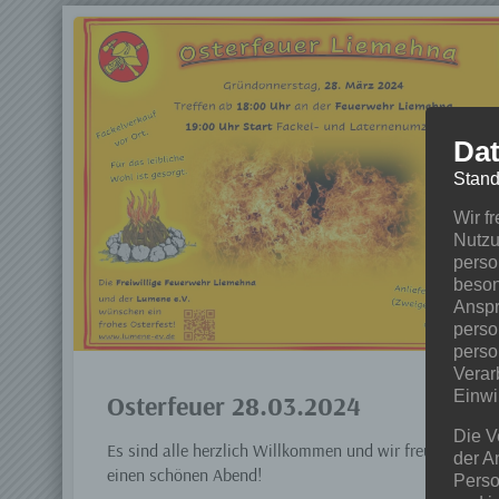
Dat
Stand
Wir f
Nutzu
perso
beson
Anspr
perso
perso
Verar
Einwi
Osterfeuer 28.03.2024
Die V
Es sind alle herzlich Willkommen und wir freuen uns a
der A
einen schönen Abend!
Perso