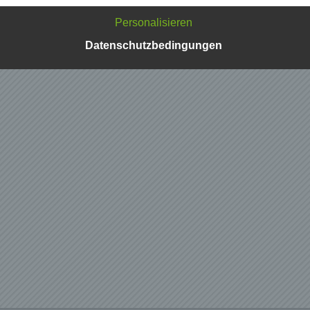
n und Geschäftspartner einfach lesbar und verständlich sein.
zu gewährleisten, möchten wir vorab die verwendeten
Personalisieren
flichkeiten erläutern.
Datenschutzbedingungen
erwenden in dieser Datenschutzerklärung unter anderem die
nden Begriffe:
ersonenbezogene Daten
nenbezogene Daten sind alle Informationen, die sich auf eine
ifizierte oder identifizierbare natürliche Person (im Folgenden
ffene Person") beziehen. Als identifizierbar wird eine natürliche
n angesehen, die direkt oder indirekt, insbesondere mittels
nung zu einer Kennung wie einem Namen, zu einer Kennnumm
ortdaten, zu einer Online-Kennung oder zu einem oder mehrer
deren Merkmalen, die Ausdruck der physischen, physiologisch
ischen, psychischen, wirtschaftlichen, kulturellen oder sozialen
tät dieser natürlichen Person sind, identifiziert werden kann.
etroffene Person