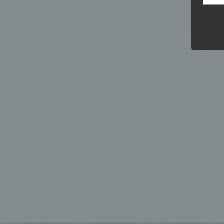
Kunde
dies 
Begrif
Wir v
folge
a) p
Perso
ident
„betro
Perso
Zuord
Stand
beson
genet
Identi
b) b