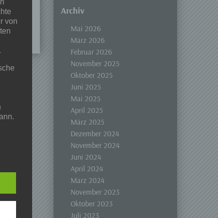
en
Archiv
chte
r von
Mai 2026
ten
März 2026
.
Februar 2026
November 2025
ische
Oktober 2025
Juni 2025
Mai 2025
n
April 2025
ann.
März 2025
Dezember 2024
ise
November 2024
Juni 2024
April 2024
März 2024
 den
November 2023
e
Oktober 2023
nsere
Juli 2023